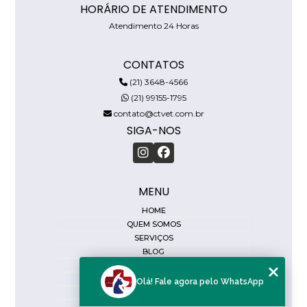
HORÁRIO DE ATENDIMENTO
Atendimento 24 Horas
CONTATOS
(21) 3648-4566
(21) 99155-1795
contato@ctvet.com.br
SIGA-NOS
MENU
HOME
QUEM SOMOS
SERVIÇOS
BLOG
DIAGNÓSTICO RÁPIDO
CONTATO
Olá! Fale agora pelo WhatsApp
CATEGORIAS
MAPA DO SITE