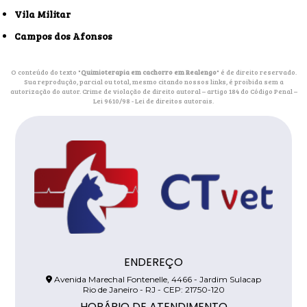
Vila Militar
Campos dos Afonsos
O conteúdo do texto "
Quimioterapia em cachorro em Realengo
" é de direito reservado.
Sua reprodução, parcial ou total, mesmo citando nossos links, é proibida sem a
autorização do autor. Crime de violação de direito autoral – artigo 184 do Código Penal –
Lei 9610/98 - Lei de direitos autorais
.
ENDEREÇO
Avenida Marechal Fontenelle, 4466 - Jardim Sulacap
Rio de Janeiro - RJ - CEP: 21750-120
HORÁRIO DE ATENDIMENTO