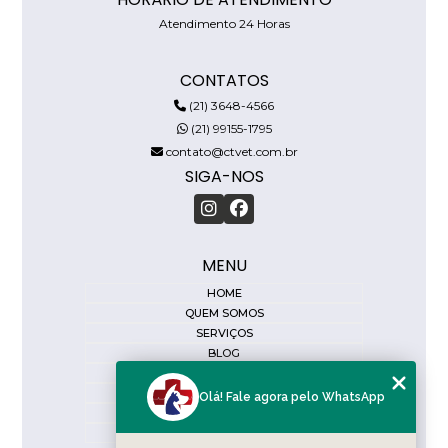
Atendimento 24 Horas
CONTATOS
(21) 3648-4566
(21) 99155-1795
contato@ctvet.com.br
SIGA-NOS
MENU
HOME
QUEM SOMOS
SERVIÇOS
BLOG
DIAGNÓSTICO RÁPIDO
CONTATO
Olá! Fale agora pelo WhatsApp
CATEGORIAS
MAPA DO SITE