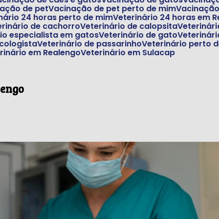
nação de pet
Vacinação de pet perto de mim
Vacinaçã
inário 24 horas perto de mim
Veterinário 24 horas em 
terinário de cachorro
Veterinário de calopsita
Veterinár
rio especialista em gatos
Veterinário de gato
Veteriná
ncologista
Veterinário de passarinho
Veterinário perto
erinário em Realengo
Veterinário em Sulacap
lengo