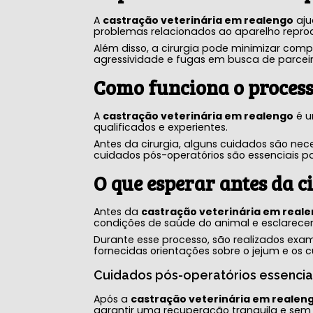
A
castração veterinária em realengo
aju
problemas relacionados ao aparelho reprod
Além disso, a cirurgia pode minimizar com
agressividade e fugas em busca de parceir
Como funciona o process
A
castração veterinária em realengo
é u
qualificados e experientes.
Antes da cirurgia, alguns cuidados são nec
cuidados pós-operatórios são essenciais p
O que esperar antes da c
Antes da
castração veterinária em real
condições de saúde do animal e esclarecer
Durante esse processo, são realizados exam
fornecidas orientações sobre o jejum e os c
Cuidados pós-operatórios essencia
Após a
castração veterinária em realen
garantir uma recuperação tranquila e sem