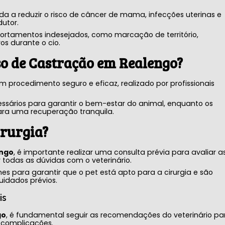
da a reduzir o risco de câncer de mama, infecções uterinas e
utor.
portamentos indesejados, como marcação de território,
os durante o cio.
o de Castração em Realengo?
m procedimento seguro e eficaz, realizado por profissionais
essários para garantir o bem-estar do animal, enquanto os
ara uma recuperação tranquila.
irurgia?
engo
, é importante realizar uma consulta prévia para avaliar a
 todas as dúvidas com o veterinário.
es para garantir que o pet está apto para a cirurgia e são
uidados prévios.
is
go
, é fundamental seguir as recomendações do veterinário pa
 complicações.