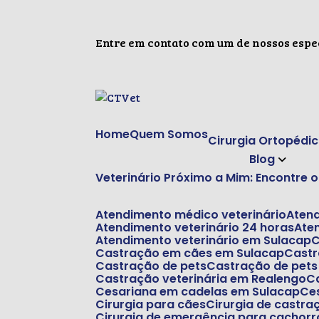
Entre em contato com um de nossos espec
Home
Quem Somos
Cirurgia Ortopédi
Blog
Veterinário Próximo a Mim: Encontre
Atendimento médico veterinário
Aten
Atendimento veterinário 24 horas
At
Atendimento veterinário em Sulacap
Castração em cães em Sulacap
Cast
Castração de pets
Castração de pet
Castração veterinária em Realengo
Cesariana em cadelas em Sulacap
C
Cirurgia para cães
Cirurgia de castr
Cirurgia de emergência para cachorr