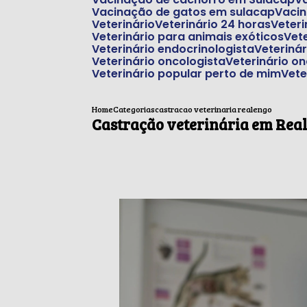
Vacinação de gatos em sulacap
Vaci
Veterinário
Veterinário 24 horas
Veter
Veterinário para animais exóticos
Ve
Veterinário endocrinologista
Veteriná
Veterinário oncologista
Veterinário o
Veterinário popular perto de mim
Vet
Home
Categorias
castracao veterinaria realengo
Castração veterinária em Rea