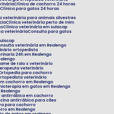
erinária
Clínica de cachorro 24 horas
o
Clínica para gatos 24 horas
ica veterinária para animais silvestres
cia
Clínica veterinária perto de mim
go
Clínica veterinária em sulacap
ca veterinária
Consulta para gatos
sulacap
Consulta veterinária em Realengo
inário ortopedista
erinaria 24h em Realengo
ealengo
xame de raio x veterinário
oterapeuta veterinário
Ortopedia para cachorro
Ortopedista veterinário
 em cachorro em Realengo
imioterapia em gatos em Realengo
m Realengo
a antirrábica em cachorro
acina antirrábica para cães
iva para cachorro
orro em Realengo
ão de gatos em realengo