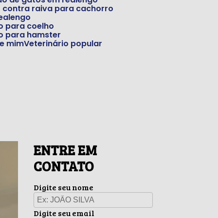
o contra raiva para cachorro
Realengo
io para coelho
rio para hamster
 de mim
Veterinário popular
ENTRE EM
CONTATO
Digite seu nome
Digite seu email