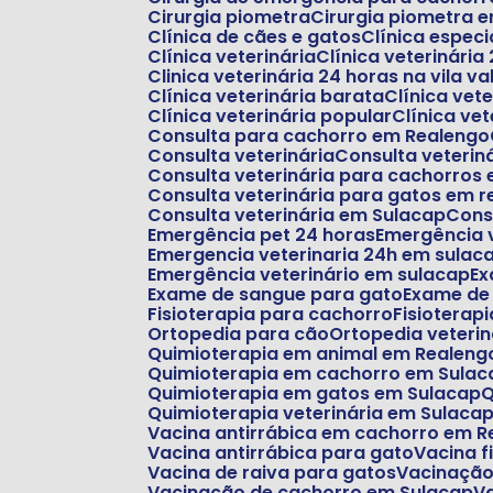
Cirurgia piometra
Cirurgia piometra
Clínica de cães e gatos
Clínica espe
Clínica veterinária
Clínica veterinária
Clinica veterinária 24 horas na vila va
Clínica veterinária barata
Clínica ve
Clínica veterinária popular
Clínica v
Consulta para cachorro em Realengo
Consulta veterinária
Consulta veterin
Consulta veterinária para cachorros
Consulta veterinária para gatos em 
Consulta veterinária em Sulacap
Con
Emergência pet 24 horas
Emergência 
Emergencia veterinaria 24h em sulac
Emergência veterinário em sulacap
E
Exame de sangue para gato
Exame de
Fisioterapia para cachorro
Fisioterap
Ortopedia para cão
Ortopedia veterin
Quimioterapia em animal em Realeng
Quimioterapia em cachorro em Sulac
Quimioterapia em gatos em Sulacap
Quimioterapia veterinária em Sulaca
Vacina antirrábica em cachorro em 
Vacina antirrábica para gato
Vacina f
Vacina de raiva para gatos
Vacinaçã
Vacinação de cachorro em Sulacap