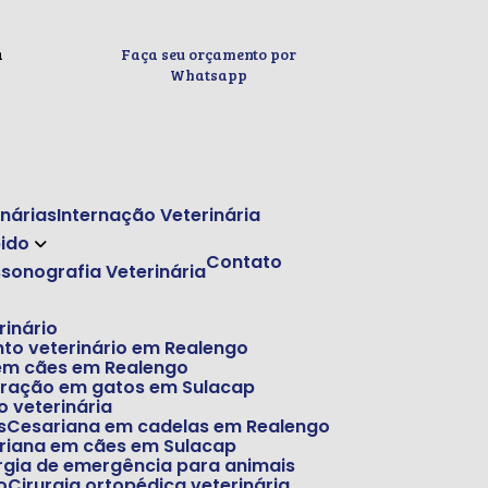
a
Faça seu orçamento por
Whatsapp
inárias
Internação Veterinária
pido
Contato
assonografia Veterinária
rinário
nto veterinário em Realengo
 em cães em Realengo
stração em gatos em Sulacap
o veterinária
s
Cesariana em cadelas em Realengo
ariana em cães em Sulacap
rurgia de emergência para animais
o
Cirurgia ortopédica veterinária