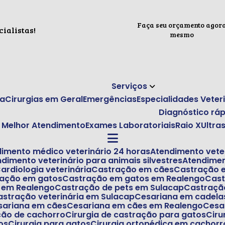
Faça seu orçamento agor
ialistas!
mesmo
Serviços
ca
Cirurgias em Geral
Emergências
Especialidades Veter
Diagnóstico rá
 o Melhor Atendimento
Exames Laboratoriais
Raio X
Ultr
dimento médico veterinário 24 horas
Atendimento vete
endimento veterinário para animais silvestres
Atendime
Cardiologia veterinária
Castração em cães
Castração
ração em gatos
Castração em gatos em Realengo
Ca
s em Realengo
Castração de pets em Sulacap
Castraçã
Castração veterinária em Sulacap
Cesariana em cadela
esariana em cães
Cesariana em cães em Realengo
Ces
ação de cachorro
Cirurgia de castração para gatos
Ci
os
Cirurgia para gatos
Cirurgia ortopédica em cachorr