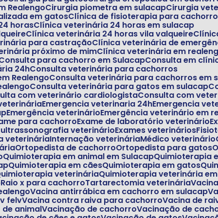
 em Realengo
Cirurgia piometra em sulacap
Cirurgia vet
cializada em gatos
Clínica de fisioterapia para cachorr
 24 horas
Clínica veterinária 24 horas em sulacap
lqueire
Clínica veterinária 24 horas vila valqueire
Clín
terinária para castração
Clínica veterinária de emergên
eterinária próximo de mim
Clínica veterinária em realen
Consulta para cachorro em Sulacap
Consulta em clíni
ária 24h
Consulta veterinária para cachorros
 em Realengo
Consulta veterinária para cachorros em 
realengo
Consulta veterinária para gatos em sulacap
sulta com veterinário cardiologista
Consulta com veter
veterinária
Emergencia veterinaria 24h
Emergencia vet
ap
Emergência veterinário
Emergência veterinário em r
xame para cachorro
Exame de laboratório veterinário
E
 ultrassonografia veterinário
Exames veterinários
Fisi
ia veterinária
Internação veterinária
Médico veterinário
ária
Ortopedista de cachorro
Ortopedista para gatos
o
Quimioterapia em animal em Sulacap
Quimioterapia
ap
Quimioterapia em cães
Quimioterapia em gatos
Qu
Quimioterapia veterinária
Quimioterapia veterinária e
p
Raio x para cachorro
Tartarectomia veterinária
Vacin
Realengo
Vacina antirrábica em cachorro em sulacap
V
iv felv
Vacina contra raiva para cachorro
Vacina de ra
o de animal
Vacinação de cachorro
Vacinação de cach
Vacinação de cães e gatos
Vacinação de gatos
Vacinaç