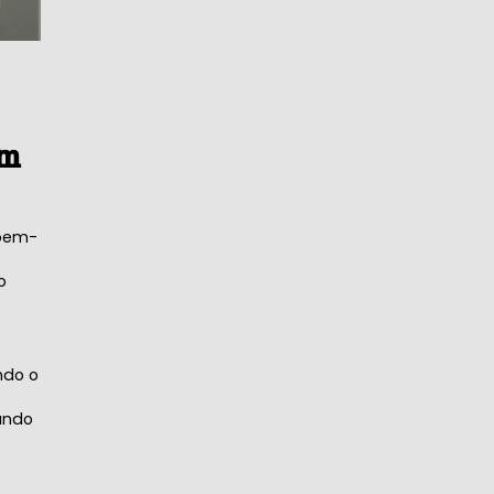
em
 bem-
o
ndo o
ando