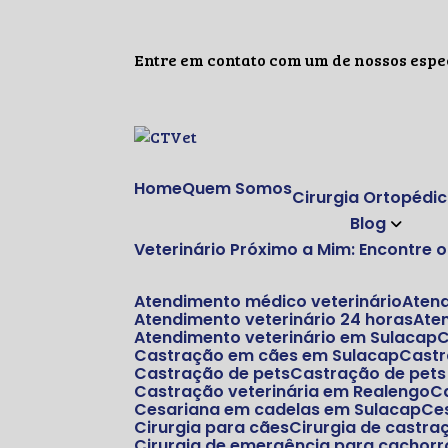
Entre em contato com um de nossos espec
Home
Quem Somos
Cirurgia Ortopédi
Blog
Veterinário Próximo a Mim: Encontre
Atendimento médico veterinário
Aten
Atendimento veterinário 24 horas
At
Atendimento veterinário em Sulacap
Castração em cães em Sulacap
Cast
Castração de pets
Castração de pet
Castração veterinária em Realengo
Cesariana em cadelas em Sulacap
C
Cirurgia para cães
Cirurgia de castr
Cirurgia de emergência para cachorr