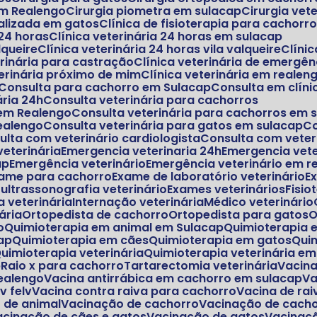
 em Realengo
Cirurgia piometra em sulacap
Cirurgia vet
cializada em gatos
Clínica de fisioterapia para cachorr
 24 horas
Clínica veterinária 24 horas em sulacap
lqueire
Clínica veterinária 24 horas vila valqueire
Clín
terinária para castração
Clínica veterinária de emergên
eterinária próximo de mim
Clínica veterinária em realen
Consulta para cachorro em Sulacap
Consulta em clíni
ária 24h
Consulta veterinária para cachorros
 em Realengo
Consulta veterinária para cachorros em 
realengo
Consulta veterinária para gatos em sulacap
sulta com veterinário cardiologista
Consulta com veter
veterinária
Emergencia veterinaria 24h
Emergencia vet
ap
Emergência veterinário
Emergência veterinário em r
xame para cachorro
Exame de laboratório veterinário
E
 ultrassonografia veterinário
Exames veterinários
Fisi
ia veterinária
Internação veterinária
Médico veterinário
ária
Ortopedista de cachorro
Ortopedista para gatos
o
Quimioterapia em animal em Sulacap
Quimioterapia
ap
Quimioterapia em cães
Quimioterapia em gatos
Qu
Quimioterapia veterinária
Quimioterapia veterinária e
p
Raio x para cachorro
Tartarectomia veterinária
Vacin
Realengo
Vacina antirrábica em cachorro em sulacap
V
iv felv
Vacina contra raiva para cachorro
Vacina de ra
o de animal
Vacinação de cachorro
Vacinação de cach
Vacinação de cães e gatos
Vacinação de gatos
Vacinaç