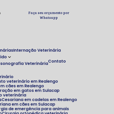
a
Faça seu orçamento por
Whatsapp
inárias
Internação Veterinária
pido
Contato
assonografia Veterinária
rinário
nto veterinário em Realengo
 em cães em Realengo
stração em gatos em Sulacap
o veterinária
s
Cesariana em cadelas em Realengo
ariana em cães em Sulacap
rurgia de emergência para animais
o
Cirurgia ortopédica veterinária