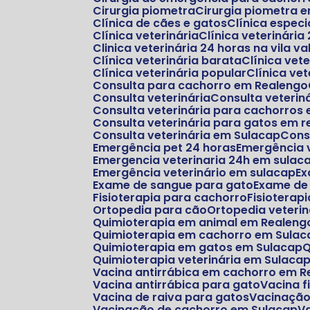
Cirurgia piometra
Cirurgia piometra
Clínica de cães e gatos
Clínica espe
Clínica veterinária
Clínica veterinária
Clinica veterinária 24 horas na vila va
Clínica veterinária barata
Clínica ve
Clínica veterinária popular
Clínica v
Consulta para cachorro em Realengo
Consulta veterinária
Consulta veterin
Consulta veterinária para cachorros
Consulta veterinária para gatos em 
Consulta veterinária em Sulacap
Con
Emergência pet 24 horas
Emergência 
Emergencia veterinaria 24h em sulac
Emergência veterinário em sulacap
E
Exame de sangue para gato
Exame de
Fisioterapia para cachorro
Fisioterap
Ortopedia para cão
Ortopedia veterin
Quimioterapia em animal em Realeng
Quimioterapia em cachorro em Sulac
Quimioterapia em gatos em Sulacap
Quimioterapia veterinária em Sulaca
Vacina antirrábica em cachorro em 
Vacina antirrábica para gato
Vacina f
Vacina de raiva para gatos
Vacinaçã
Vacinação de cachorro em Sulacap