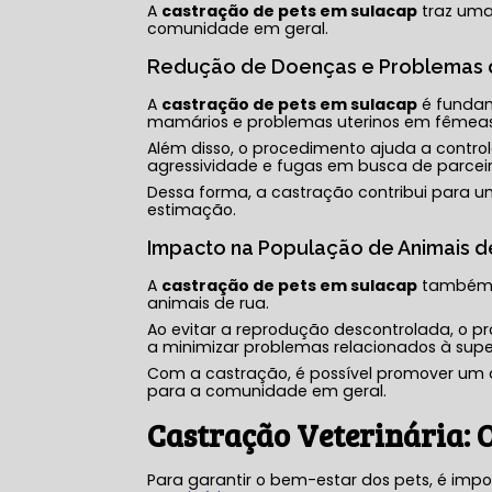
A
castração de pets em sulacap
traz uma
comunidade em geral.
Redução de Doenças e Problemas
A
castração de pets em sulacap
é fundam
mamários e problemas uterinos em fêmeas
Além disso, o procedimento ajuda a contro
agressividade e fugas em busca de parceir
Dessa forma, a castração contribui para u
estimação.
Impacto na População de Animais d
A
castração de pets em sulacap
também d
animais de rua.
Ao evitar a reprodução descontrolada, o 
a minimizar problemas relacionados à sup
Com a castração, é possível promover um 
para a comunidade em geral.
Castração Veterinária: O
Para garantir o bem-estar dos pets, é im