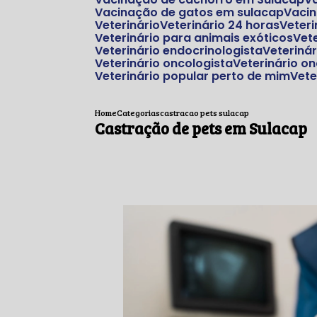
Vacinação de gatos em sulacap
Vaci
Veterinário
Veterinário 24 horas
Veter
Veterinário para animais exóticos
Ve
Veterinário endocrinologista
Veteriná
Veterinário oncologista
Veterinário o
Veterinário popular perto de mim
Vet
Home
Categorias
castracao pets sulacap
Castração de pets em Sulacap