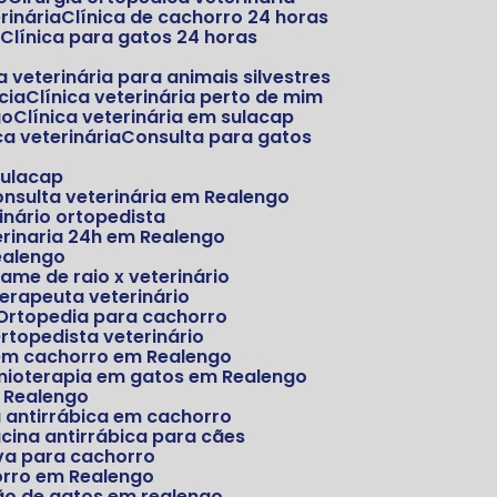
erinária
Clínica de cachorro 24 horas
o
Clínica para gatos 24 horas
ica veterinária para animais silvestres
cia
Clínica veterinária perto de mim
go
Clínica veterinária em sulacap
ca veterinária
Consulta para gatos
sulacap
Consulta veterinária em Realengo
inário ortopedista
erinaria 24h em Realengo
ealengo
xame de raio x veterinário
oterapeuta veterinário
Ortopedia para cachorro
Ortopedista veterinário
 em cachorro em Realengo
imioterapia em gatos em Realengo
m Realengo
a antirrábica em cachorro
acina antirrábica para cães
iva para cachorro
orro em Realengo
ão de gatos em realengo