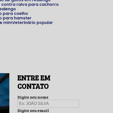
o contra raiva para cachorro
Realengo
io para coelho
rio para hamster
 de mim
Veterinário popular
ENTRE EM
CONTATO
Digite seu nome
Digite seu email