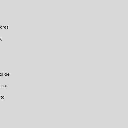
ores
o,
al de
os e
nto