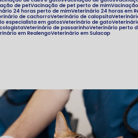
nação de pet
Vacinação de pet perto de mim
Vacinaçã
inário 24 horas perto de mim
Veterinário 24 horas em 
terinário de cachorro
Veterinário de calopsita
Veterinár
rio especialista em gatos
Veterinário de gato
Veteriná
ncologista
Veterinário de passarinho
Veterinário perto
erinário em Realengo
Veterinário em Sulacap