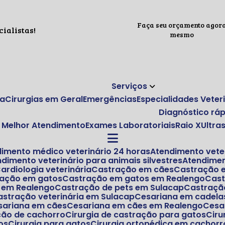
Faça seu orçamento agor
ialistas!
mesmo
Serviços
ca
Cirurgias em Geral
Emergências
Especialidades Veter
Diagnóstico rá
 o Melhor Atendimento
Exames Laboratoriais
Raio X
Ultr
dimento médico veterinário 24 horas
Atendimento vete
endimento veterinário para animais silvestres
Atendime
Cardiologia veterinária
Castração em cães
Castração
ração em gatos
Castração em gatos em Realengo
Ca
s em Realengo
Castração de pets em Sulacap
Castraçã
Castração veterinária em Sulacap
Cesariana em cadela
esariana em cães
Cesariana em cães em Realengo
Ces
ação de cachorro
Cirurgia de castração para gatos
Ci
os
Cirurgia para gatos
Cirurgia ortopédica em cachorr