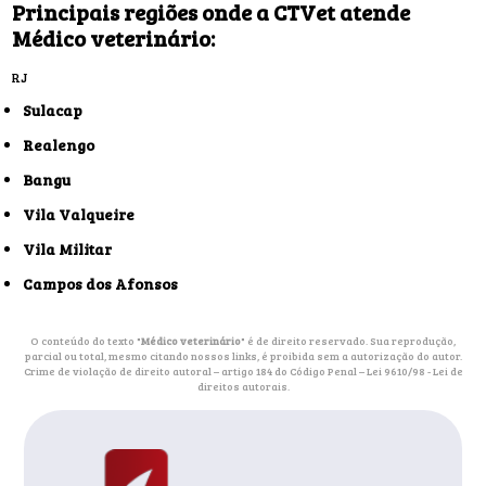
Principais regiões onde a CTVet atende
Médico veterinário:
RJ
Sulacap
Realengo
Bangu
Vila Valqueire
Vila Militar
Campos dos Afonsos
O conteúdo do texto "
Médico veterinário
" é de direito reservado. Sua reprodução,
parcial ou total, mesmo citando nossos links, é proibida sem a autorização do autor.
Crime de violação de direito autoral – artigo 184 do Código Penal –
Lei 9610/98 - Lei de
direitos autorais
.